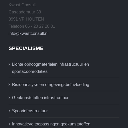
Kwast Consult
Cascademuur 38
3991 VP HOUTEN
Telefoon 06 - 29 27 28 01
info@kwastconsult.nl
SPECIALISME
Lichte ophoogmaterialen infrastructuur en
sportaccomodaties
Risicoanalyse en omgevingsbeïnvloeding
Geokunststoffen infrastructuur
Spoorinfrastructuur
Innovatieve toepassingen geokunststoffen